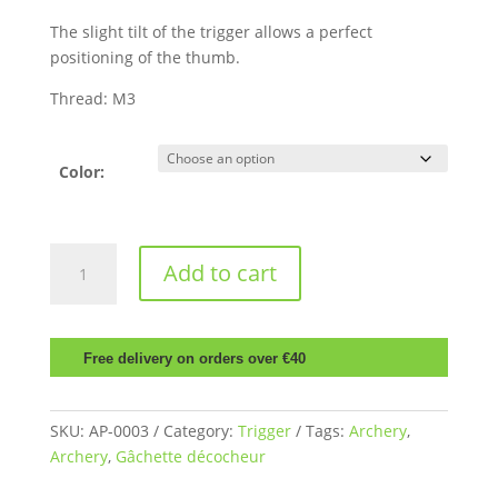
The slight tilt of the trigger allows a perfect
positioning of the thumb.
Thread: M3
Color:
Gâchette
Add to cart
pour
décocheur
quantity
Free delivery on orders over €40
SKU:
AP-0003
Category:
Trigger
Tags:
Archery
,
Archery
,
Gâchette décocheur