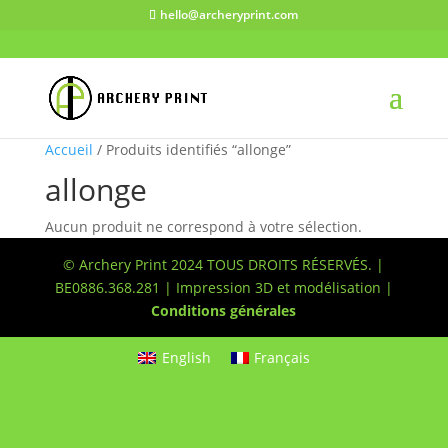
hello@archeryprint.com
Accueil
/ Produits identifiés “allonge”
allonge
Aucun produit ne correspond à votre sélection.
© Archery Print 2024 TOUS DROITS RÉSERVÉS. |
BE0886.368.281 | Impression 3D et modélisation |
Conditions générales
English
Français